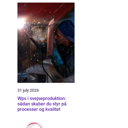
31 july 2026
Wps i svejseproduktion:
sådan skaber du styr på
processer og kvalitet