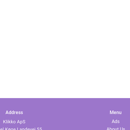
Address
Menu
Ads
About Us