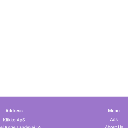
Address
Menu
Ads
About Us