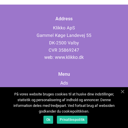
Address
web:
www.klikko.dk
Menu
Ads
About Us
På vores website bruges cookies til at huske dine indstillinger,
Cookies
statistik og personalisering af indhold og annoncer. Denne
information deles med tredjepart. Ved fortsat brug af websiden
Contact
godkender du cookiepolitikken.
Sitemap
Ok
Privatlivspolitik