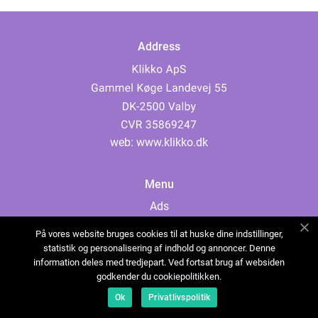
Address
web:
www.klikko.dk
Menu
Ads
About Us
På vores website bruges cookies til at huske dine indstillinger,
Cookies
statistik og personalisering af indhold og annoncer. Denne
information deles med tredjepart. Ved fortsat brug af websiden
Contact
godkender du cookiepolitikken.
Sitemap
Ok
Privatlivspolitik