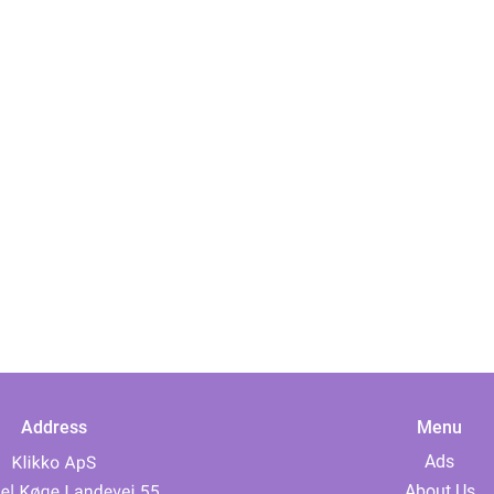
Address
Menu
Ads
About Us