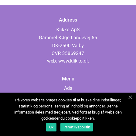
Address
web:
www.klikko.dk
Menu
Ads
About Us
På vores website bruges cookies til at huske dine indstillinger,
Cookies
statistik og personalisering af indhold og annoncer. Denne
information deles med tredjepart. Ved fortsat brug af websiden
Contact
godkender du cookiepolitikken.
Sitemap
Ok
Privatlivspolitik