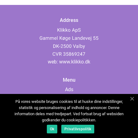
Address
web:
www.klikko.dk
Menu
Ads
About Us
På vores website bruges cookies til at huske dine indstillinger,
Cookies
statistik og personalisering af indhold og annoncer. Denne
information deles med tredjepart. Ved fortsat brug af websiden
Contact
godkender du cookiepolitikken.
Sitemap
Ok
Privatlivspolitik