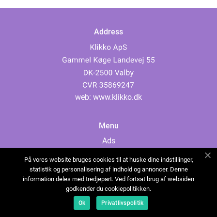
Address
web:
www.klikko.dk
Menu
Ads
About Us
På vores website bruges cookies til at huske dine indstillinger,
Cookies
statistik og personalisering af indhold og annoncer. Denne
information deles med tredjepart. Ved fortsat brug af websiden
Contact
godkender du cookiepolitikken.
Sitemap
Ok
Privatlivspolitik