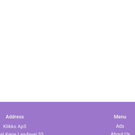
Address
Menu
Ads
About Us