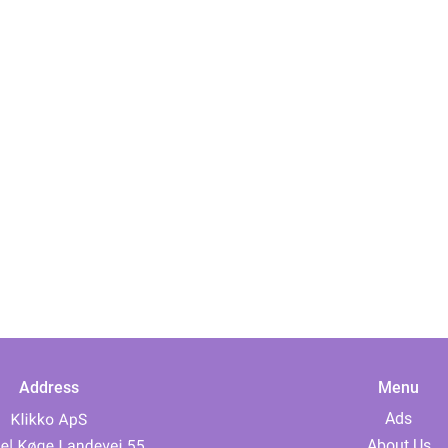
Address
Menu
Ads
About Us