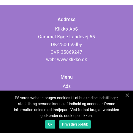
Address
web:
www.klikko.dk
Menu
Ads
About Us
På vores website bruges cookies til at huske dine indstillinger,
Cookies
statistik og personalisering af indhold og annoncer. Denne
information deles med tredjepart. Ved fortsat brug af websiden
Contact
godkender du cookiepolitikken.
Sitemap
Ok
Privatlivspolitik