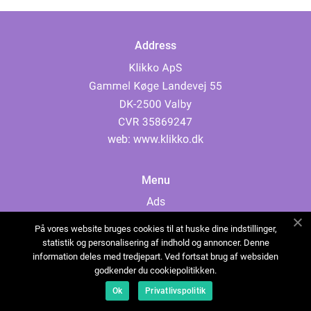
Address
web:
www.klikko.dk
Menu
Ads
About Us
På vores website bruges cookies til at huske dine indstillinger,
Cookies
statistik og personalisering af indhold og annoncer. Denne
information deles med tredjepart. Ved fortsat brug af websiden
Contact
godkender du cookiepolitikken.
Sitemap
Ok
Privatlivspolitik