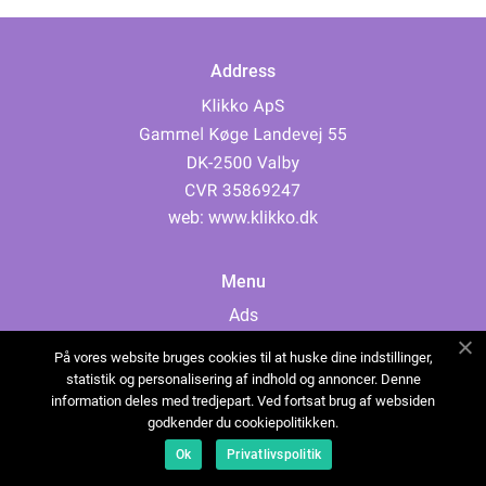
Address
web:
www.klikko.dk
Menu
Ads
About Us
På vores website bruges cookies til at huske dine indstillinger,
Cookies
statistik og personalisering af indhold og annoncer. Denne
information deles med tredjepart. Ved fortsat brug af websiden
Contact
godkender du cookiepolitikken.
Sitemap
Ok
Privatlivspolitik