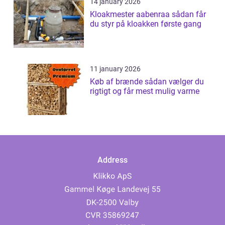
14 january 2026
Kloakmester aabenraa sådan får
du styr på kloakken første gang
11 january 2026
Køb af brænde sådan vælger du
rigtigt og får mest mulig varme
Address