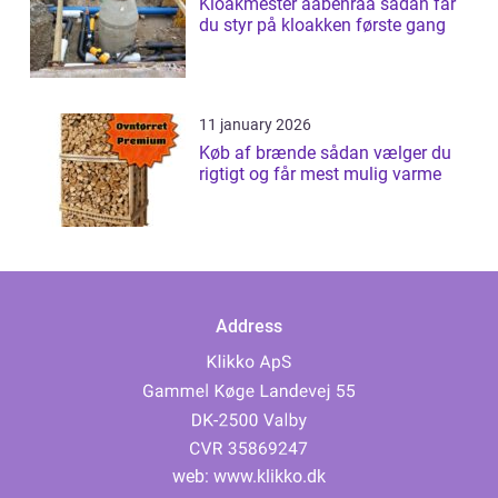
Kloakmester aabenraa sådan får
du styr på kloakken første gang
11 january 2026
Køb af brænde sådan vælger du
rigtigt og får mest mulig varme
Address
web:
www.klikko.dk