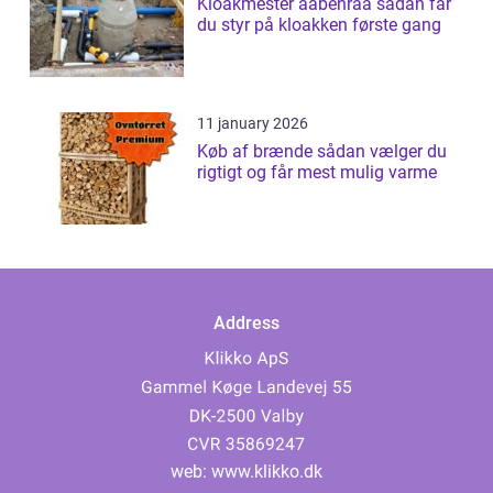
Kloakmester aabenraa sådan får
du styr på kloakken første gang
11 january 2026
Køb af brænde sådan vælger du
rigtigt og får mest mulig varme
Address
web:
www.klikko.dk