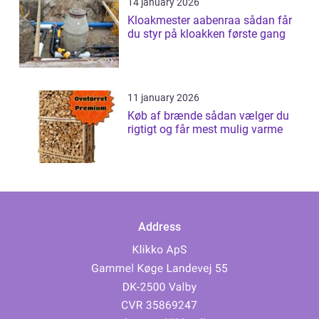
14 january 2026
Kloakmester aabenraa sådan får
du styr på kloakken første gang
11 january 2026
Køb af brænde sådan vælger du
rigtigt og får mest mulig varme
Address