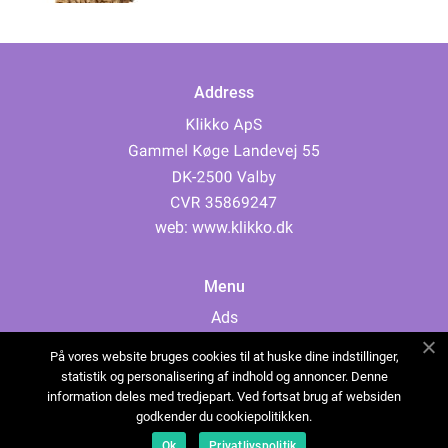
Address
web:
www.klikko.dk
Menu
Ads
About Us
På vores website bruges cookies til at huske dine indstillinger,
Cookies
statistik og personalisering af indhold og annoncer. Denne
information deles med tredjepart. Ved fortsat brug af websiden
Contact
godkender du cookiepolitikken.
Sitemap
Ok
Privatlivspolitik