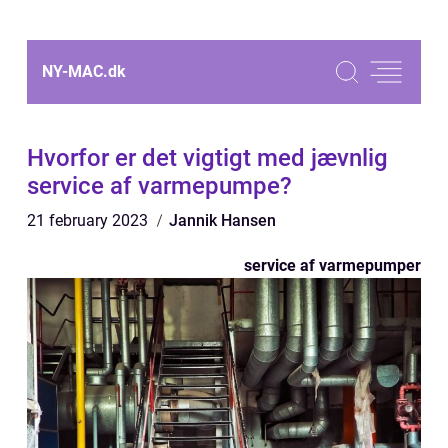
NY-MAC.
dk
Hvorfor er det vigtigt med jævnlig
service af varmepumpe?
21 february 2023
Jannik Hansen
service af varmepumper