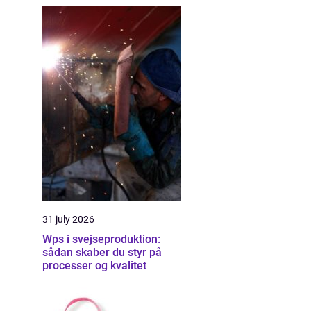
31 july 2026
Wps i svejseproduktion:
sådan skaber du styr på
processer og kvalitet