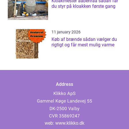
Kloakmester aabenraa sådan får
du styr på kloakken første gang
11 january 2026
Køb af brænde sådan vælger du
rigtigt og får mest mulig varme
Address
web:
www.klikko.dk