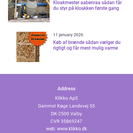
Kloakmester aabenraa sådan får
du styr på kloakken første gang
11 january 2026
Køb af brænde sådan vælger du
rigtigt og får mest mulig varme
Address
web:
www.klikko.dk