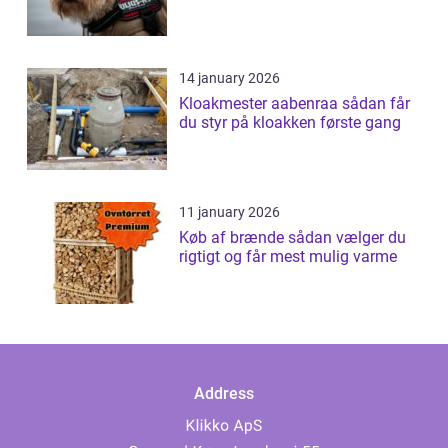
14 january 2026
Kloakmester aabenraa sådan får
du styr på kloakken første gang
11 january 2026
Køb af brænde sådan vælger du
rigtigt og får mest mulig varme
Address