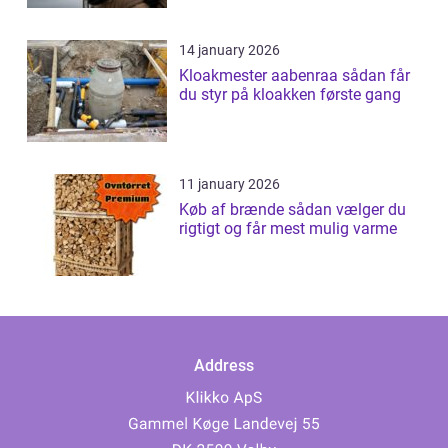
14 january 2026
Kloakmester aabenraa sådan får
du styr på kloakken første gang
11 january 2026
Køb af brænde sådan vælger du
rigtigt og får mest mulig varme
Address