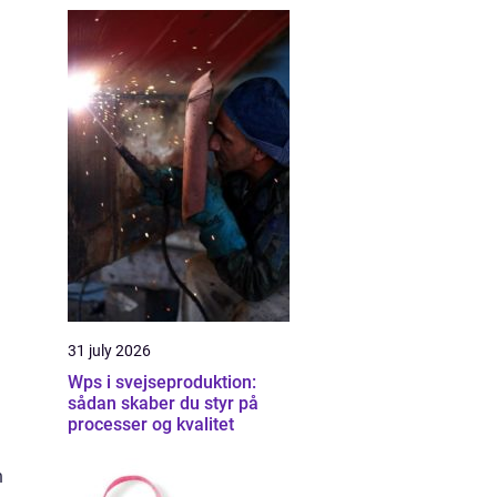
31 july 2026
Wps i svejseproduktion:
sådan skaber du styr på
processer og kvalitet
n