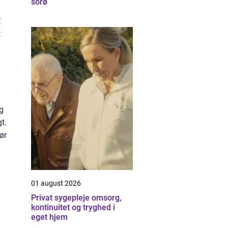
sorø
t
t
ng
t.
ør
.
01 august 2026
Privat sygepleje omsorg,
kontinuitet og tryghed i
eget hjem