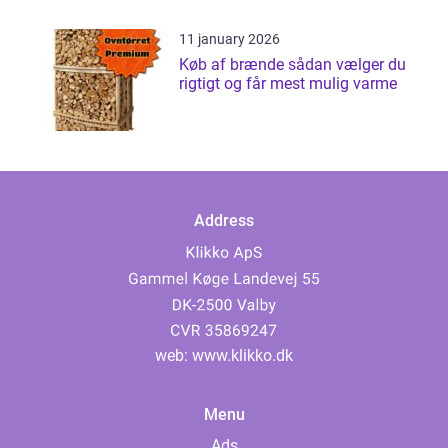
11 january 2026
Køb af brænde sådan vælger du
rigtigt og får mest mulig varme
Address
web:
www.klikko.dk
Menu
Ads