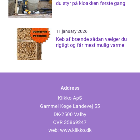
du styr på kloakken første gang
11 january 2026
Køb af brænde sådan vælger du
rigtigt og får mest mulig varme
Address
web:
www.klikko.dk