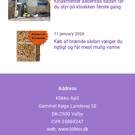
Kloakmester aabenraa sådan får
du styr på kloakken første gang
11 january 2026
Køb af brænde sådan vælger du
rigtigt og får mest mulig varme
Address
web:
www.klikko.dk