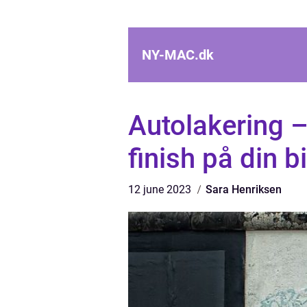
NY-MAC.
dk
Autolakering – 
finish på din bi
12 june 2023
Sara Henriksen