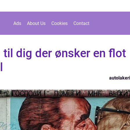
Ads
About Us
Cookies
Contact
til dig der ønsker en flot
l
autolaker