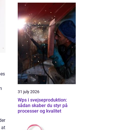
nes
en
31 july 2026
Wps i svejseproduktion:
sådan skaber du styr på
processer og kvalitet
der
 at