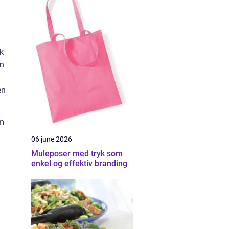
ik
en
en
om
06 june 2026
Muleposer med tryk som
enkel og effektiv branding