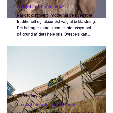
Er tøjet lavet med pels?
Når det kommer til mode, har pels været et
traditionelt og luksuriøst valg til beklædning.
Det betragtes stadig som et statussymbol
på grund af dets høje pris. Dyrepels kan
bruges i tøj på to måder: enten til at
fremstille hele tøjet eller til at dek...
07 february 2023
Lær det stillads godt at kende