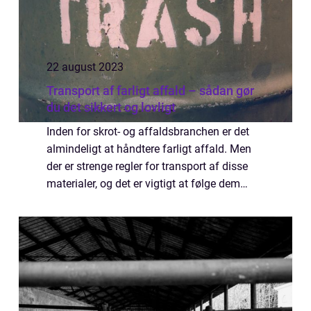
22 august 2023
Transport af farligt affald – sådan gør
du det sikkert og lovligt
Inden for skrot- og affaldsbranchen er det
almindeligt at håndtere farligt affald. Men
der er strenge regler for transport af disse
materialer, og det er vigtigt at følge dem
nøje, da uregelmæssigheder kan medføre
&os...