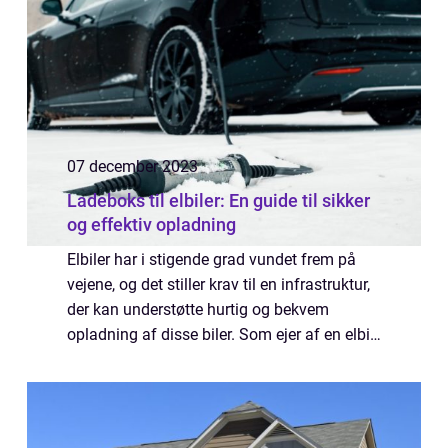
07 december 2023
Ladeboks til elbiler: En guide til sikker
og effektiv opladning
Elbiler har i stigende grad vundet frem på
vejene, og det stiller krav til en infrastruktur,
der kan understøtte hurtig og bekvem
opladning af disse biler. Som ejer af en elbil
er en af de vigtigste installationer, man bør
overvej...