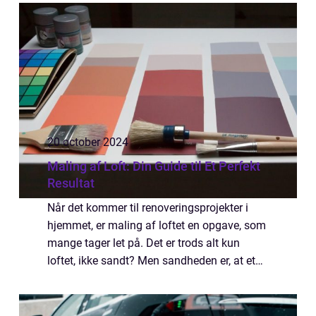
afhængigheden er. Her kan professio...
20 october 2024
Maling af Loft: Din Guide til Et Perfekt
Resultat
Når det kommer til renoveringsprojekter i
hjemmet, er maling af loftet en opgave, som
mange tager let på. Det er trods alt kun
loftet, ikke sandt? Men sandheden er, at et
nydeligt maling af loft kan transformere
ethvert rum og give din bolig et frisk...