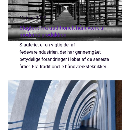
12 june 2023
Slagteri: Fra traditionelt håndværk til
moderne produktion
Slagteriet er en vigtig del af
fødevareindustrien, der har gennemgået
betydelige forandringer i løbet af de seneste
årtier. Fra traditionelle håndværksteknikker
til moderne produktionsmetoder har
slagterier tilpa...