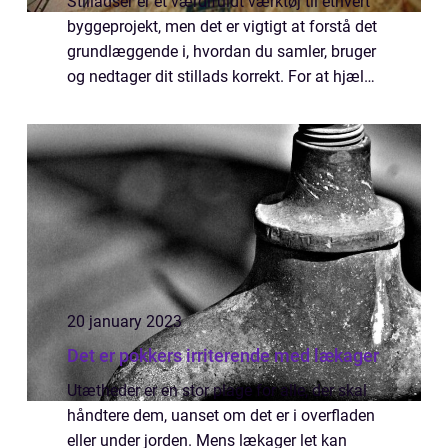
Stilladser er et værdifuldt værktøj til ethvert
byggeprojekt, men det er vigtigt at forstå det
grundlæggende i, hvordan du samler, bruger
og nedtager dit stillads korrekt. For at hjælpe
dig i gang får du her en oversigt over de
forskellige komponente...
20 january 2023
Det er pokkers irriterende med lækager
Utætheder er en stor plage for alle, der skal
håndtere dem, uanset om det er i overfladen
eller under jorden. Mens lækager let kan