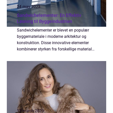
24 may 2023
Sandwichelementer: En Effektiv
Løsning til Byggeindustrien
Sandwichelementer er blevet en populær
byggemateriale i moderne arkitektur og
konstruktion. Disse innovative elementer
kombinerer styrken fra forskellige materialer
med en letvægtskonstruktion, hvilket
resulterer i en række fordele ...
13 march 2023