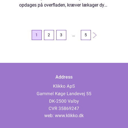
opdages på overfladen, kræver lækager dybt
nede i jorden specialiserede værktøjer og
teknikker. Dette kan gøre det at o...
1
2
3
…
5
Address
web:
www.klikko.dk