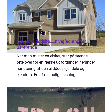
26 october 2023
Opkøb af dødsbo: En vejledning for
pårørende
Når man mister en elsket, står pårørende
ofte over for en række udfordringer, herunder
håndtering af den afdødes ejendele og
ejendom. En af de mulige løsninger i
sådanne tilfælde er opkøb af dødsbo. I
denne artikel vil vi udforske processen bag
opkøb...