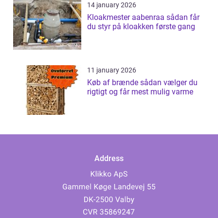
14 january 2026
Kloakmester aabenraa sådan får
du styr på kloakken første gang
11 january 2026
Køb af brænde sådan vælger du
rigtigt og får mest mulig varme
Address