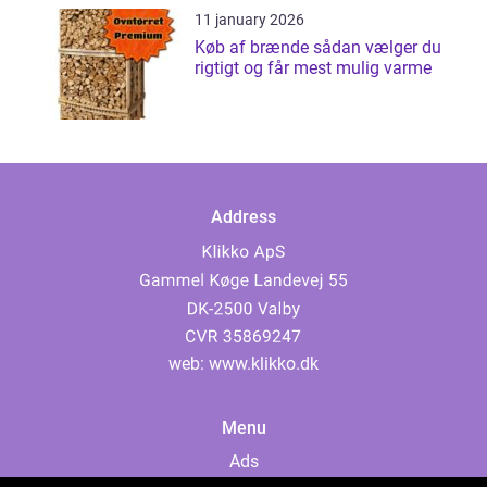
11 january 2026
Køb af brænde sådan vælger du
rigtigt og får mest mulig varme
Address
web:
www.klikko.dk
Menu
Ads