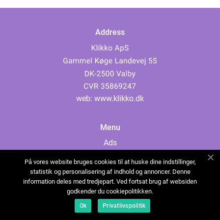
Address
web:
www.klikko.dk
Menu
Ads
About Us
På vores website bruges cookies til at huske dine indstillinger,
Cookies
statistik og personalisering af indhold og annoncer. Denne
information deles med tredjepart. Ved fortsat brug af websiden
Contact
godkender du cookiepolitikken.
Sitemap
Ok
Privatlivspolitik