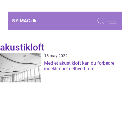
NY-MAC.
dk
akustikloft
18 may 2022
Med et akustikloft kan du forbedre
indeklimaet i ethvert rum