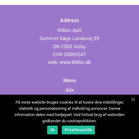
Address
web:
www.klikko.dk
Menu
Ads
About Us
På vores website bruges cookies til at huske dine indstillinger,
Cookies
statistik og personalisering af indhold og annoncer. Denne
information deles med tredjepart. Ved fortsat brug af websiden
Contact
godkender du cookiepolitikken.
Sitemap
Ok
Privatlivspolitik