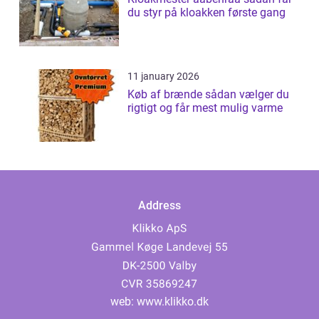
du styr på kloakken første gang
11 january 2026
Køb af brænde sådan vælger du
rigtigt og får mest mulig varme
Address
web:
www.klikko.dk