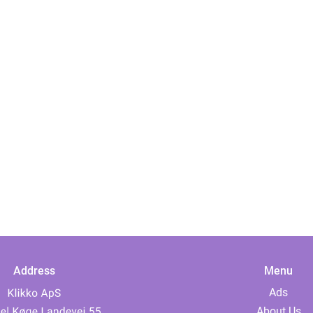
Address
Menu
Ads
About Us