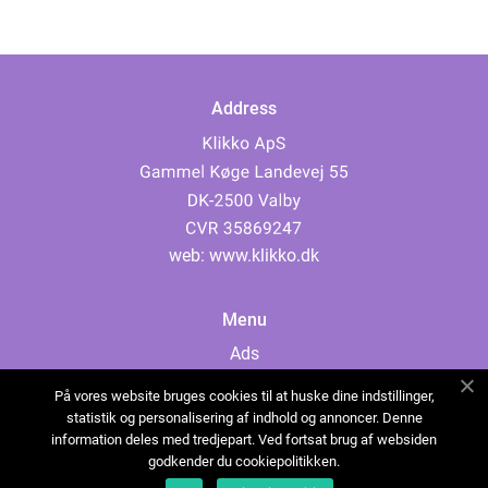
Address
web:
www.klikko.dk
Menu
Ads
About Us
På vores website bruges cookies til at huske dine indstillinger,
Cookies
statistik og personalisering af indhold og annoncer. Denne
information deles med tredjepart. Ved fortsat brug af websiden
Contact
godkender du cookiepolitikken.
Sitemap