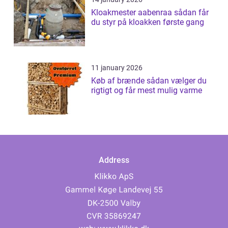
Kloakmester aabenraa sådan får
du styr på kloakken første gang
11 january 2026
Køb af brænde sådan vælger du
rigtigt og får mest mulig varme
Address