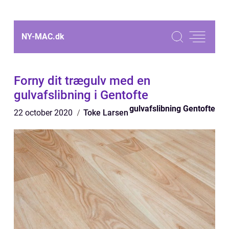
NY-MAC.
dk
Forny dit trægulv med en
gulvafslibning i Gentofte
gulvafslibning Gentofte
22 october 2020
Toke Larsen