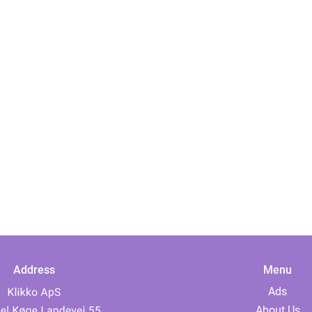
Address
Menu
Ads
About Us