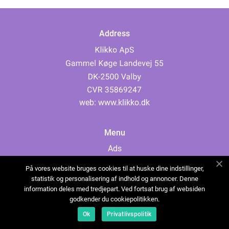
Address
web:
www.klikko.dk
Menu
Ads
About Us
På vores website bruges cookies til at huske dine indstillinger,
Cookies
statistik og personalisering af indhold og annoncer. Denne
information deles med tredjepart. Ved fortsat brug af websiden
Contact
godkender du cookiepolitikken.
Sitemap
Ok
Privatlivspolitik