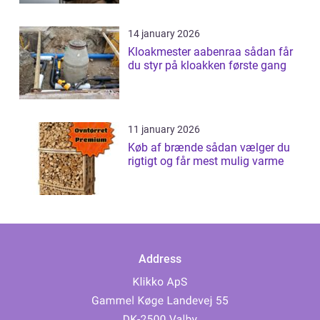
14 january 2026
Kloakmester aabenraa sådan får
du styr på kloakken første gang
11 january 2026
Køb af brænde sådan vælger du
rigtigt og får mest mulig varme
Address