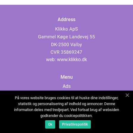
Address
web:
www.klikko.dk
Menu
Ads
About Us
På vores website bruges cookies til at huske dine indstillinger,
Cookies
statistik og personalisering af indhold og annoncer. Denne
information deles med tredjepart. Ved fortsat brug af websiden
Contact
godkender du cookiepolitikken.
Sitemap
Ok
Privatlivspolitik