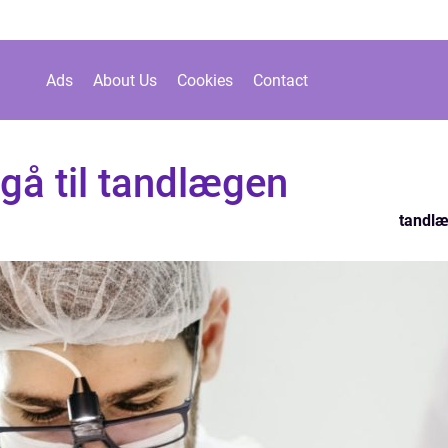
Ads
About Us
Cookies
Contact
 gå til tandlægen
tandl