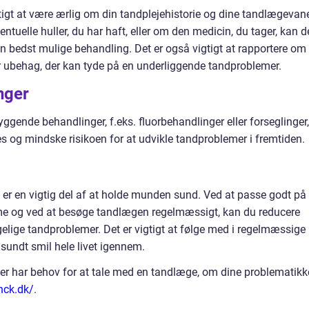
tigt at være ærlig om din tandplejehistorie og dine tandlægevane
tuelle huller, du har haft, eller om den medicin, du tager, kan d
 bedst mulige behandling. Det er også vigtigt at rapportere om
r ubehag, der kan tyde på en underliggende tandproblemer.
nger
gende behandlinger, f.eks. fluorbehandlinger eller forseglinger,
s og mindske risikoen for at udvikle tandproblemer i fremtiden.
 en vigtig del af at holde munden sund. Ved at passe godt på
me og ved at besøge tandlægen regelmæssigt, kan du reducere
gelige tandproblemer. Det er vigtigt at følge med i regelmæssige
 sundt smil hele livet igennem.
er har behov for at tale med en tandlæge, om dine problematikke
nck.dk/
.