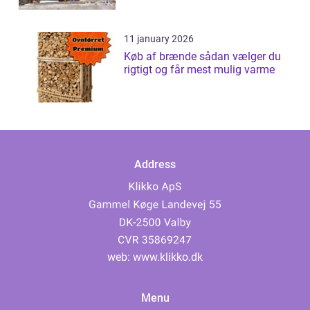
11 january 2026
Køb af brænde sådan vælger du
rigtigt og får mest mulig varme
Address
web:
www.klikko.dk
Menu