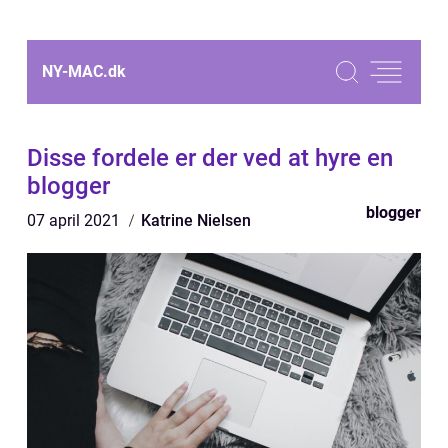
NY-MAC.
dk
Disse fordele er der ved at hyre en
blogger
blogger
07 april 2021
Katrine Nielsen