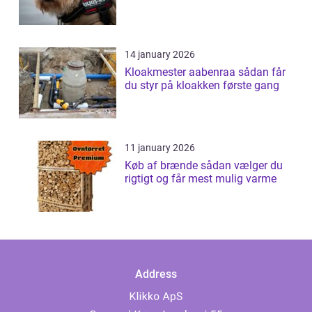
14 january 2026
Kloakmester aabenraa sådan får
du styr på kloakken første gang
11 january 2026
Køb af brænde sådan vælger du
rigtigt og får mest mulig varme
Address