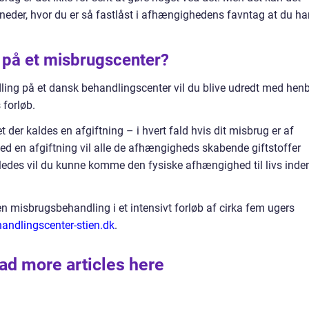
eder, hvor du er så fastlåst i afhængighedens favntag at du ha
 på et misbrugscenter?
dling på et dansk behandlingscenter vil du blive udredt med henb
 forløb.
et der kaldes en afgiftning – i hvert fald hvis dit misbrug er af
ed en afgiftning vil alle de afhængigheds skabende giftstoffer
Således vil du kunne komme den fysiske afhængighed til livs inde
n misbrugsbehandling i et intensivt forløb af cirka fem ugers
handlingscenter-stien.dk
.
ad more articles here