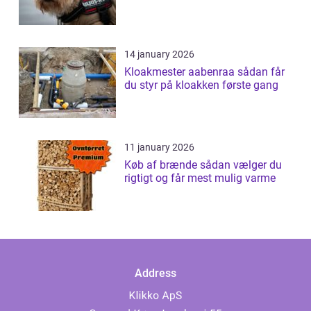
14 january 2026
Kloakmester aabenraa sådan får
du styr på kloakken første gang
11 january 2026
Køb af brænde sådan vælger du
rigtigt og får mest mulig varme
Address