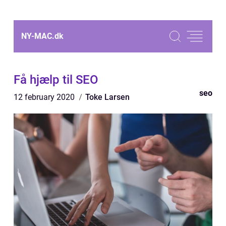
NY-MAC.
dk
Få hjælp til SEO
seo
12 february 2020
Toke Larsen