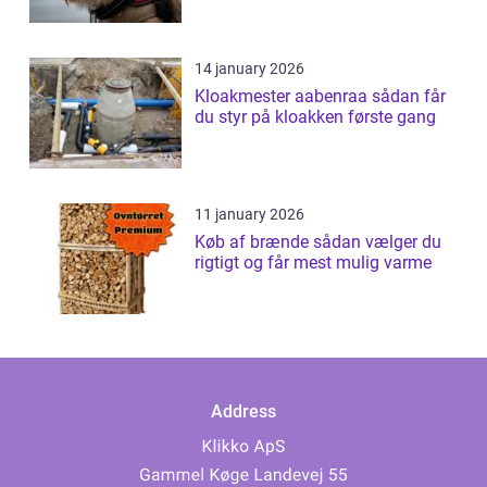
14 january 2026
Kloakmester aabenraa sådan får
du styr på kloakken første gang
11 january 2026
Køb af brænde sådan vælger du
rigtigt og får mest mulig varme
Address