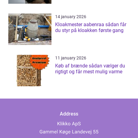
14 january 2026
Kloakmester aabenraa sådan får
du styr på kloakken første gang
11 january 2026
Køb af brænde sådan vælger du
rigtigt og får mest mulig varme
Address